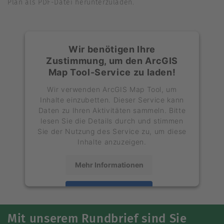
Plan als PDF-Datei herunterzuladen.
Wir benötigen Ihre
Zustimmung, um den ArcGIS
Map Tool-Service zu laden!
Wir verwenden ArcGIS Map Tool, um
Inhalte einzubetten. Dieser Service kann
Daten zu Ihren Aktivitäten sammeln. Bitte
lesen Sie die Details durch und stimmen
Sie der Nutzung des Service zu, um diese
Inhalte anzuzeigen.
Mehr Informationen
Akzeptieren
powered by
Usercentrics Consent
Mit unserem Rundbrief sind Sie
Management Platform
&
eRecht24