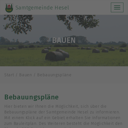
Samtgemeinde Hesel
Toggl
navig
BAUEN
Start / Bauen / Bebauungspläne
Bebauungspläne
Hier bieten wir Ihnen die Möglichkeit, sich über die
Bebauungspläne der Samtgemeinde Hesel zu informieren.
Mit einem Klick auf ein Gebiet erhalten Sie Informationen
zum Bauleitplan. Des Weiteren besteht die Möglichkeit den