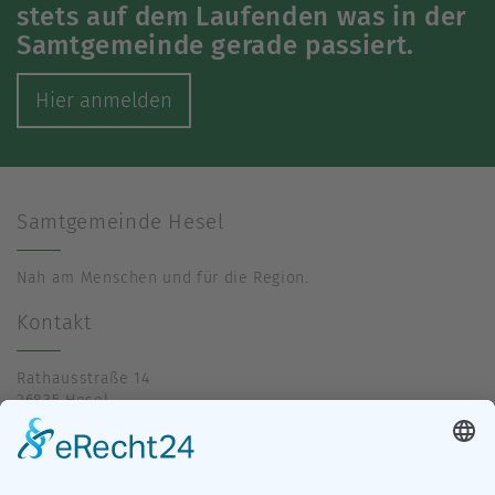
stets auf dem Laufenden was in der
Samtgemeinde gerade passiert.
Hier anmelden
Samtgemeinde Hesel
Nah am Menschen und für die Region.
Kontakt
Rathausstraße 14
26835 Hesel
04950 39-0
info@hesel.de