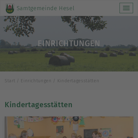
Samtgemeinde Hesel
Toggl
navig
EINRICHTUNGEN
Start / Einrichtungen / Kindertagesstätten
Kindertagesstätten