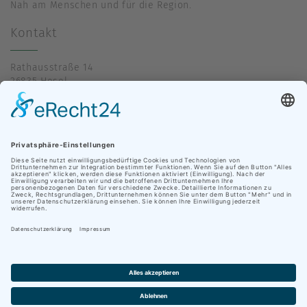
Nah am Menschen und für die Region.
Kontakt
Rathausstraße 14
26835 Hesel
04950 39-0
info@hesel.de
Öffnungszeiten
Mo., Di., Mi., Do., Fr.
09:00 – 12:00 Uhr
Mo., Di. 14:00 – 16:00 Uhr
Mi. 14:00 – 16:00 Uhr (nur Bürgerbüro)
Do. 14:00 – 16:00 Uhr (Meldeamt & Bürgerbüro bis 18:00
Uhr)
Wissenswertes