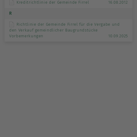
Kreditrichtlinie der Gemeinde Firrel
16.08.2012
R
Richtlinie der Gemeinde Firrel für die Vergabe und
den Verkauf gemeindlicher Baugrundstücke
Vorbemerkungen
10.09.2025
Ortsrecht
Samtgemeinde Hesel
Brinkum
Firrel
Hesel
Holtland
Neukamperfehn