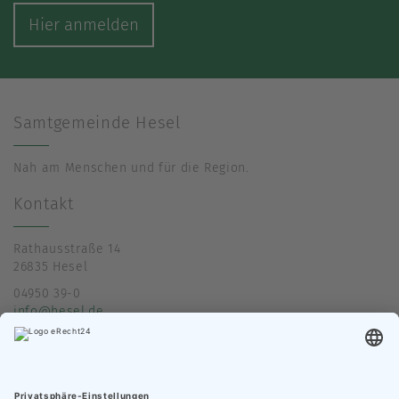
Hier anmelden
Samtgemeinde Hesel
Nah am Menschen und für die Region.
Kontakt
Rathausstraße 14
26835 Hesel
04950 39-0
info@hesel.de
Öffnungszeiten