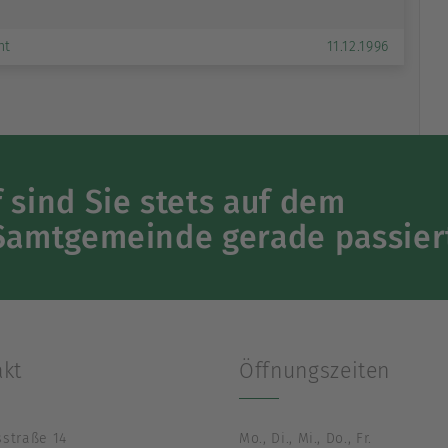
ht
11.12.1996
sind Sie stets auf dem
Samtgemeinde gerade passier
akt
Öffnungszeiten
straße 14
Mo., Di., Mi., Do., Fr.