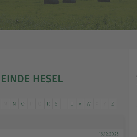
EINDE HESEL
M
N
O
P
Q
R
S
T
U
V
W
X
Y
Z
16.12.2025